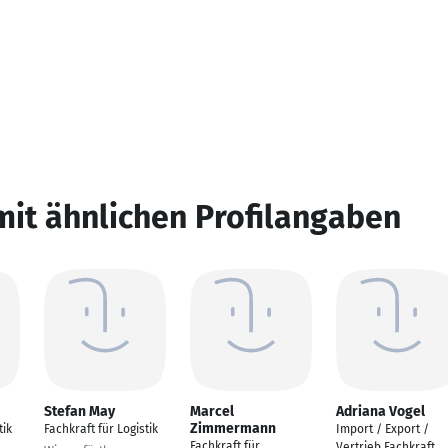
mit ähnlichen Profilangaben
Stefan May
Marcel
Adriana Vogel
Zimmermann
tik
Fachkraft für Logistik
Import / Export /
Fachkraft für
Vertrieb Fachkraft