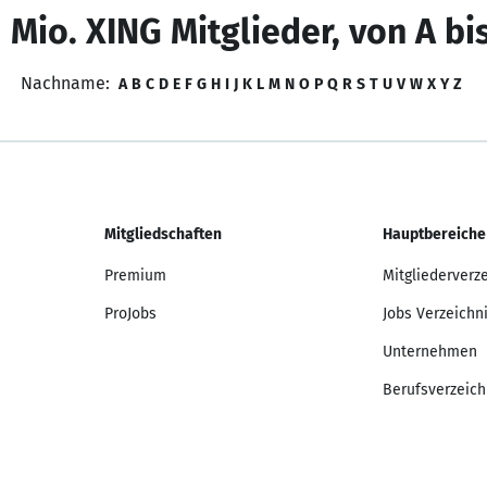
 Mio. XING Mitglieder, von A bi
Nachname:
A
B
C
D
E
F
G
H
I
J
K
L
M
N
O
P
Q
R
S
T
U
V
W
X
Y
Z
Mitgliedschaften
Hauptbereiche
Premium
Mitgliederverz
ProJobs
Jobs Verzeichn
Unternehmen
Berufsverzeich