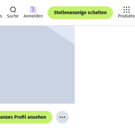
Stellenanzeige schalten
ts
Suche
Anmelden
Produkte
anzes Profil ansehen