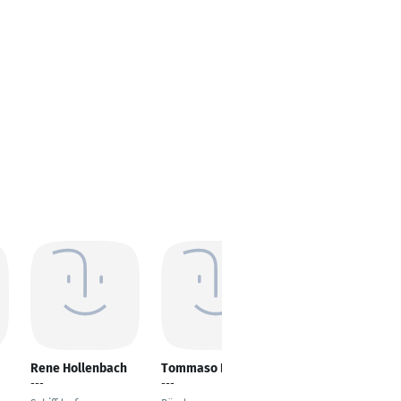
Rene Hollenbach
Tommaso Foggetti
Christoph Visher
---
---
Fachkraft für
Arbeitssicherheit