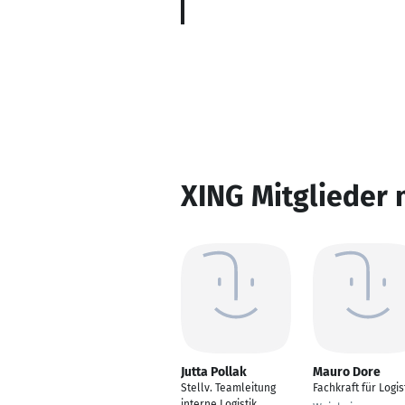
XING Mitglieder 
Jutta Pollak
Mauro Dore
Stellv. Teamleitung
Fachkraft für Logis
interne Logistik