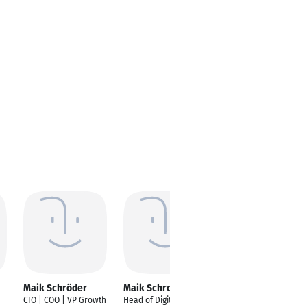
Maik Schröder
Maik Schroeder
Maik Schröder
CIO | COO | VP Growth
Head of Digitalisation
Consulting und