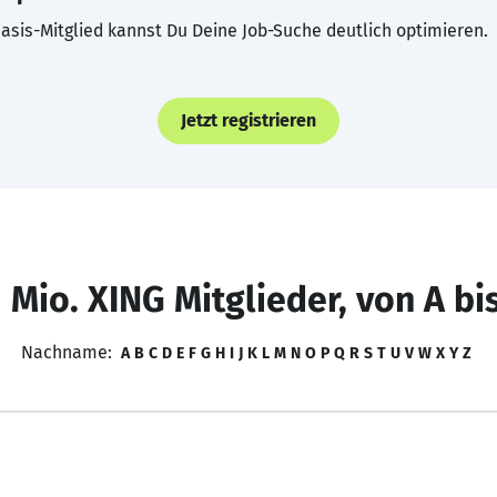
asis-Mitglied kannst Du Deine Job-Suche deutlich optimieren.
Jetzt registrieren
 Mio. XING Mitglieder, von A bi
Nachname:
A
B
C
D
E
F
G
H
I
J
K
L
M
N
O
P
Q
R
S
T
U
V
W
X
Y
Z