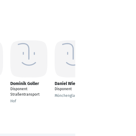
Dominik Goller
Daniel Wieczorek
Lars Tiedtke
Disponent
Disponent
Speditionskaufmann
Straßentransport
Mönchengladbach
Luhnstedt
Hof