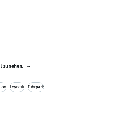
il zu sehen.
tion
Logistik
Fuhrpark