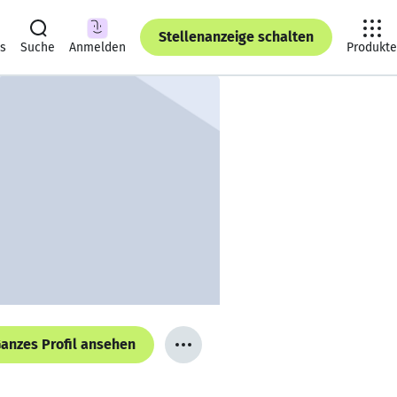
Stellenanzeige schalten
ts
Suche
Anmelden
Produkte
anzes Profil ansehen