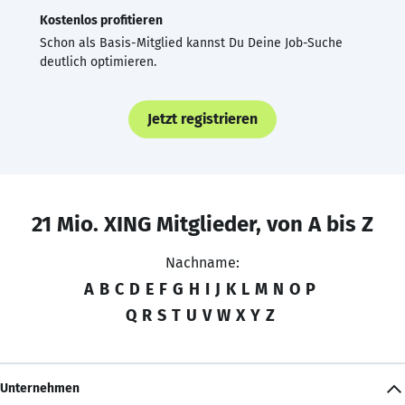
Kostenlos profitieren
Schon als Basis-Mitglied kannst Du Deine Job-Suche
deutlich optimieren.
Jetzt registrieren
21 Mio. XING Mitglieder, von A bis Z
Nachname:
A
B
C
D
E
F
G
H
I
J
K
L
M
N
O
P
Q
R
S
T
U
V
W
X
Y
Z
Unternehmen