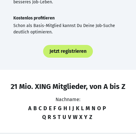
besseres Job-Leben.
Kostenlos profitieren
Schon als Basis-Mitglied kannst Du Deine Job-Suche
deutlich optimieren.
Jetzt registrieren
21 Mio. XING Mitglieder, von A bis Z
Nachname:
A
B
C
D
E
F
G
H
I
J
K
L
M
N
O
P
Q
R
S
T
U
V
W
X
Y
Z