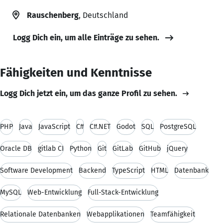
Rauschenberg
, Deutschland
Logg Dich ein, um alle Einträge zu sehen.
Fähigkeiten und Kenntnisse
Logg Dich jetzt ein, um das ganze Profil zu sehen.
PHP
Java
JavaScript
C#
C#.NET
Godot
SQL
PostgreSQL
Oracle DB
gitlab CI
Python
Git
GitLab
GitHub
jQuery
Software Development
Backend
TypeScript
HTML
Datenbank
MySQL
Web-Entwicklung
Full-Stack-Entwicklung
Relationale Datenbanken
Webapplikationen
Teamfähigkeit