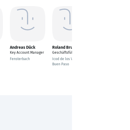
Andreas Dück
Roland Brunk
Philipp Gall
Key Account Manager
Geschäftsführer
---
Fensterbach
Icod de los Vinos -
Kirchheim unter Teck
Buen Paso