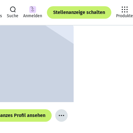
Stellenanzeige schalten
ts
Suche
Anmelden
Produkte
anzes Profil ansehen