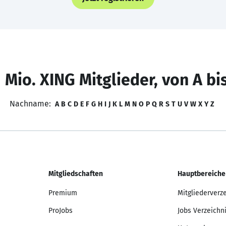
 Mio. XING Mitglieder, von A bi
Nachname:
A
B
C
D
E
F
G
H
I
J
K
L
M
N
O
P
Q
R
S
T
U
V
W
X
Y
Z
Mitgliedschaften
Hauptbereiche
Premium
Mitgliederverz
ProJobs
Jobs Verzeichn