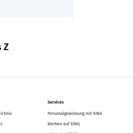
s Z
Services
eichnis
Personalgewinnung mit XING
is
Werben auf XING