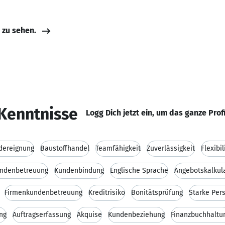
e zu sehen.
Kenntnisse
Logg Dich jetzt ein, um das ganze Prof
dereignung
Baustoffhandel
Teamfähigkeit
Zuverlässigkeit
Flexibil
ndenbetreuung
Kundenbindung
Englische Sprache
Angebotskalkul
Firmenkundenbetreuung
Kreditrisiko
Bonitätsprüfung
Starke Pers
ng
Auftragserfassung
Akquise
Kundenbeziehung
Finanzbuchhaltu