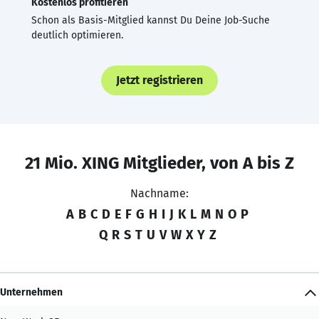
Kostenlos profitieren
Schon als Basis-Mitglied kannst Du Deine Job-Suche
deutlich optimieren.
Jetzt registrieren
21 Mio. XING Mitglieder, von A bis Z
Nachname:
A
B
C
D
E
F
G
H
I
J
K
L
M
N
O
P
Q
R
S
T
U
V
W
X
Y
Z
Unternehmen