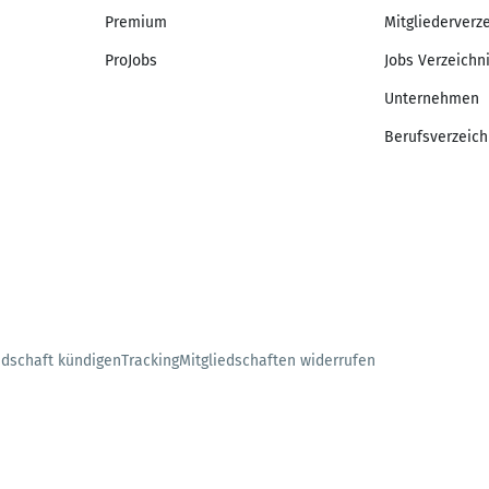
Premium
Mitgliederverz
ProJobs
Jobs Verzeichn
Unternehmen
Berufsverzeich
edschaft kündigen
Tracking
Mitgliedschaften widerrufen