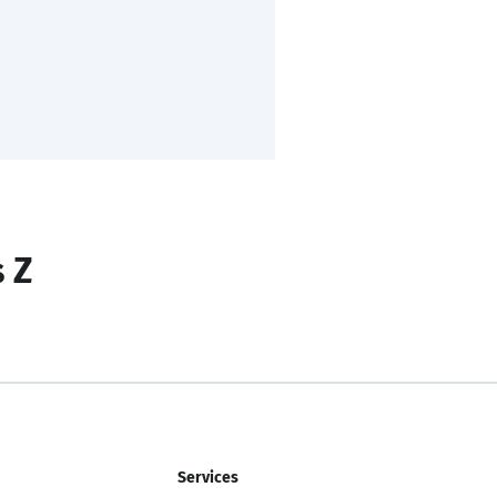
s Z
Services