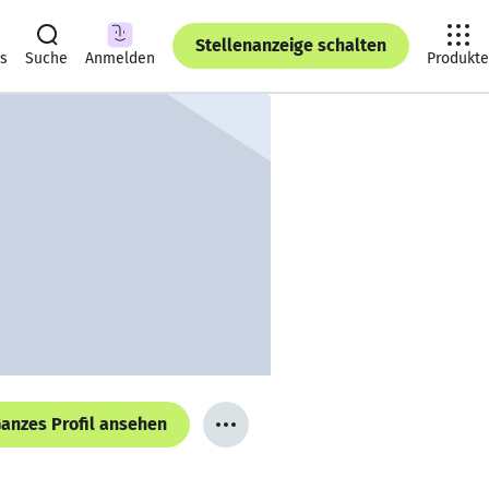
Stellenanzeige schalten
ts
Suche
Anmelden
Produkte
anzes Profil ansehen