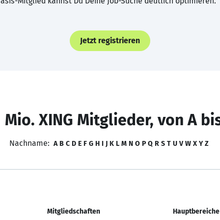
asis-Mitglied kannst Du Deine Job-Suche deutlich optimieren.
Jetzt registrieren
 Mio. XING Mitglieder, von A bi
Nachname:
A
B
C
D
E
F
G
H
I
J
K
L
M
N
O
P
Q
R
S
T
U
V
W
X
Y
Z
Mitgliedschaften
Hauptbereiche