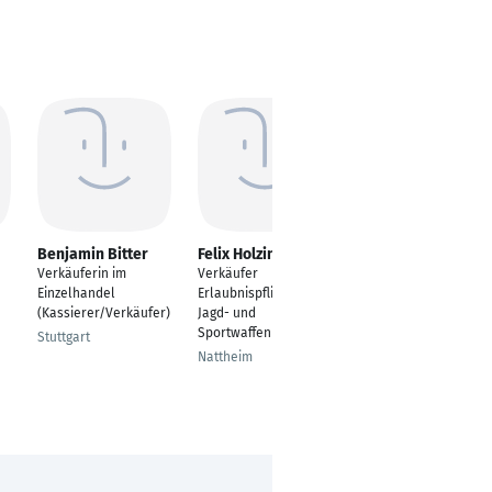
Benjamin Bitter
Felix Holzinger
Mario Nahnsen
Verkäuferin im
Verkäufer
Gepr. Verkäufer für
Einzelhandel
Erlaubnispflichtige
NFZ Opel, Verkäufer
(Kassierer/Verkäufer)
Jagd- und
PKW und
Sportwaffen
Leichtkraftfahrzeuge
Stuttgart
Nattheim
Enge-Sande