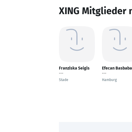
XING Mitglieder 
Franziska Seigis
Efecan Basbaba
---
---
Stade
Hamburg