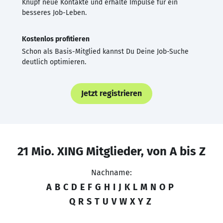
Knüpf neue Kontakte und erhalte Impulse für ein
besseres Job-Leben.
Kostenlos profitieren
Schon als Basis-Mitglied kannst Du Deine Job-Suche
deutlich optimieren.
Jetzt registrieren
21 Mio. XING Mitglieder, von A bis Z
Nachname:
A
B
C
D
E
F
G
H
I
J
K
L
M
N
O
P
Q
R
S
T
U
V
W
X
Y
Z