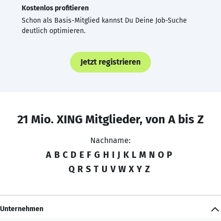
Kostenlos profitieren
Schon als Basis-Mitglied kannst Du Deine Job-Suche
deutlich optimieren.
Jetzt registrieren
21 Mio. XING Mitglieder, von A bis Z
Nachname:
A
B
C
D
E
F
G
H
I
J
K
L
M
N
O
P
Q
R
S
T
U
V
W
X
Y
Z
Unternehmen