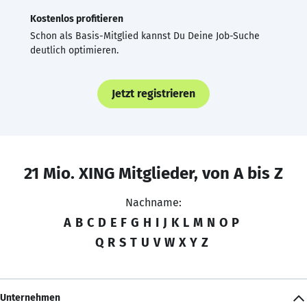
Kostenlos profitieren
Schon als Basis-Mitglied kannst Du Deine Job-Suche
deutlich optimieren.
Jetzt registrieren
21 Mio. XING Mitglieder, von A bis Z
Nachname:
A
B
C
D
E
F
G
H
I
J
K
L
M
N
O
P
Q
R
S
T
U
V
W
X
Y
Z
Unternehmen