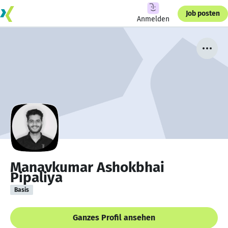
Job posten
Anmelden
Manavkumar Ashokbhai
Pipaliya
Basis
Ganzes Profil ansehen