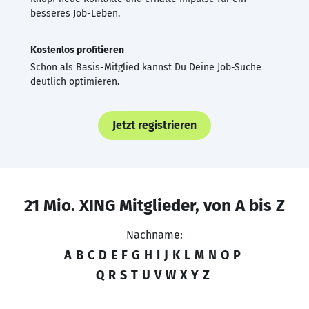
besseres Job-Leben.
Kostenlos profitieren
Schon als Basis-Mitglied kannst Du Deine Job-Suche
deutlich optimieren.
Jetzt registrieren
21 Mio. XING Mitglieder, von A bis Z
Nachname:
A
B
C
D
E
F
G
H
I
J
K
L
M
N
O
P
Q
R
S
T
U
V
W
X
Y
Z