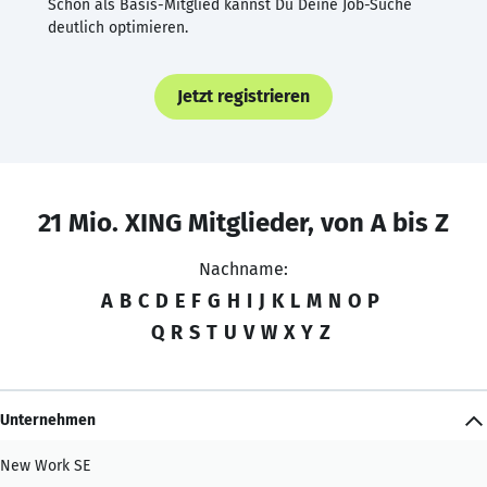
Schon als Basis-Mitglied kannst Du Deine Job-Suche
deutlich optimieren.
Jetzt registrieren
21 Mio. XING Mitglieder, von A bis Z
Nachname:
A
B
C
D
E
F
G
H
I
J
K
L
M
N
O
P
Q
R
S
T
U
V
W
X
Y
Z
Unternehmen
New Work SE