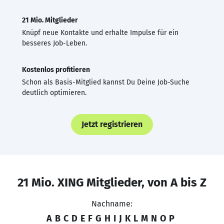
21 Mio. Mitglieder
Knüpf neue Kontakte und erhalte Impulse für ein
besseres Job-Leben.
Kostenlos profitieren
Schon als Basis-Mitglied kannst Du Deine Job-Suche
deutlich optimieren.
Jetzt registrieren
21 Mio. XING Mitglieder, von A bis Z
Nachname:
A
B
C
D
E
F
G
H
I
J
K
L
M
N
O
P