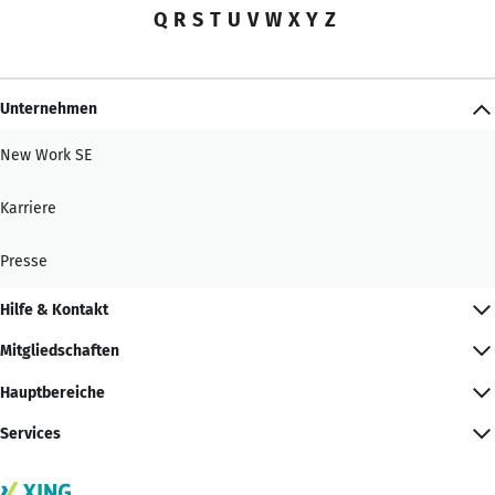
Q
R
S
T
U
V
W
X
Y
Z
Unternehmen
New Work SE
Karriere
Presse
Hilfe & Kontakt
Mitgliedschaften
Hauptbereiche
Services