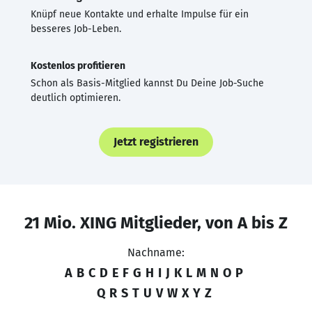
Knüpf neue Kontakte und erhalte Impulse für ein
besseres Job-Leben.
Kostenlos profitieren
Schon als Basis-Mitglied kannst Du Deine Job-Suche
deutlich optimieren.
Jetzt registrieren
21 Mio. XING Mitglieder, von A bis Z
Nachname:
A
B
C
D
E
F
G
H
I
J
K
L
M
N
O
P
Q
R
S
T
U
V
W
X
Y
Z