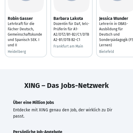
Robin Gasser
Barbara Lakota
Jessica Wunder
Lehrkraft für die
Dozentin für DaF, telc-
Lehrerin in OBAS-
Fächer Deutsch,
Prüferin für A1-
Ausbildung für
Gemeinschaftskunde
A2/DTZ/B1-B2/C1/DTB
Deutsch und
und Spanisch SEK. I
A2-B1/DTB B2-C1
Sonderpädagogik (F
und II
Lernen)
Frankfurt am Main
Heidelberg
Bielefeld
XING – Das Jobs-Netzwerk
Über eine Million Jobs
Entdecke mit XING genau den Job, der wirklich zu Dir
passt.
Persönliche Job-Angebote