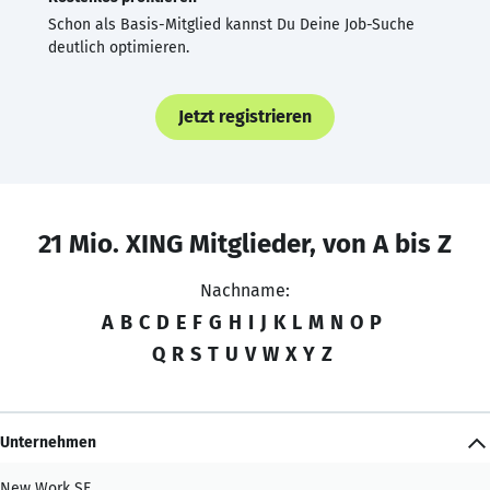
Schon als Basis-Mitglied kannst Du Deine Job-Suche
deutlich optimieren.
Jetzt registrieren
21 Mio. XING Mitglieder, von A bis Z
Nachname:
A
B
C
D
E
F
G
H
I
J
K
L
M
N
O
P
Q
R
S
T
U
V
W
X
Y
Z
Unternehmen
New Work SE