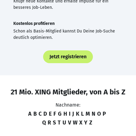
Knüpf neue Kontakte und erhalte Impulse für ein
besseres Job-Leben.
Kostenlos profitieren
Schon als Basis-Mitglied kannst Du Deine Job-Suche
deutlich optimieren.
Jetzt registrieren
21 Mio. XING Mitglieder, von A bis Z
Nachname:
A
B
C
D
E
F
G
H
I
J
K
L
M
N
O
P
Q
R
S
T
U
V
W
X
Y
Z