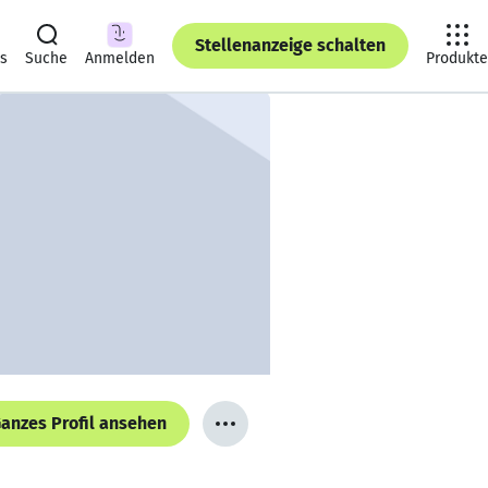
Stellenanzeige schalten
ts
Suche
Anmelden
Produkte
anzes Profil ansehen