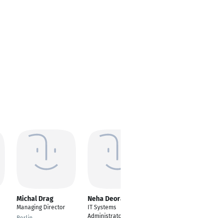
Michal Drag
Neha Deora
Mohamed Babiker
Managing Director
IT Systems
IT Specialist
Administrator