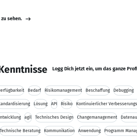
e zu sehen.
Kenntnisse
Logg Dich jetzt ein, um das ganze Prof
erfügbarkeit
Bedarf
Risikomanagement
Beschaffung
Debugging
tandardisierung
Lösung
API
Risiko
Kontinuierlicher Verbesserung
Entwicklung
agil
Technisches Design
Changemanagement
Datenau
Technische Beratung
Kommunikation
Anwendung
Programm Mana