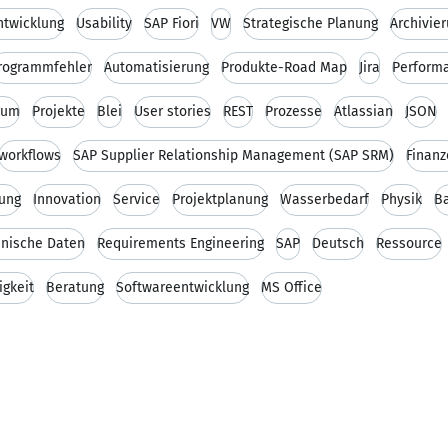
twicklung
Usability
SAP Fiori
VW
Strategische Planung
Archivie
rogrammfehler
Automatisierung
Produkte-Road Map
Jira
Perform
rum
Projekte
Blei
User stories
REST
Prozesse
Atlassian
JSON
workflows
SAP Supplier Relationship Management (SAP SRM)
Finanz
tung
Innovation
Service
Projektplanung
Wasserbedarf
Physik
B
hnische Daten
Requirements Engineering
SAP
Deutsch
Ressource
gkeit
Beratung
Softwareentwicklung
MS Office