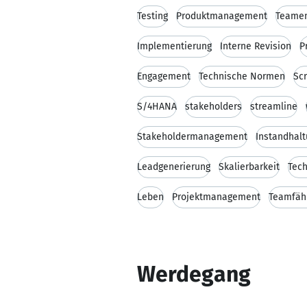
Testing
Produktmanagement
Teamen
Implementierung
Interne Revision
P
Engagement
Technische Normen
Sc
S/4HANA
stakeholders
streamline
Stakeholdermanagement
Instandhal
Leadgenerierung
Skalierbarkeit
Tec
Leben
Projektmanagement
Teamfähi
Werdegang