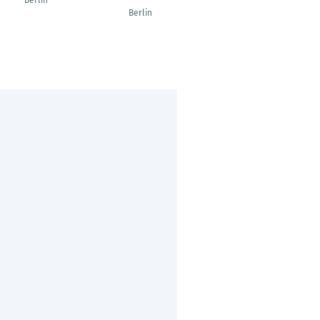
Berlin
Bad Bodenteich
Berlin