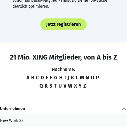
Schon als Basis-Mitglied kannst Du Deine Job-Suche
deutlich optimieren.
Jetzt registrieren
21 Mio. XING Mitglieder, von A bis Z
Nachname:
A
B
C
D
E
F
G
H
I
J
K
L
M
N
O
P
Q
R
S
T
U
V
W
X
Y
Z
Unternehmen
New Work SE