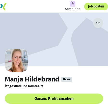
Job posten
Anmelden
Manja Hildebrand
Basis
ist gesund und munter. 🥦
Ganzes Profil ansehen