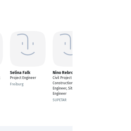
Selina Falk
Nino Rebronja
Aleksandar
Radenkovic
t
Project Engineer
Civil Project Engineer,
Technical Project
Construction Project
Freiburg
Leader
Engineer, Site
Engineer
Novi Sad
SUPETAR