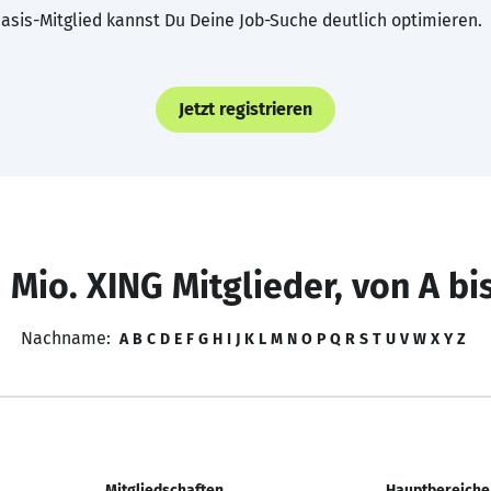
asis-Mitglied kannst Du Deine Job-Suche deutlich optimieren.
Jetzt registrieren
 Mio. XING Mitglieder, von A bi
Nachname:
A
B
C
D
E
F
G
H
I
J
K
L
M
N
O
P
Q
R
S
T
U
V
W
X
Y
Z
Mitgliedschaften
Hauptbereiche