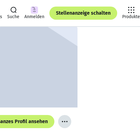
Stellenanzeige schalten
ts
Suche
Anmelden
Produkte
anzes Profil ansehen