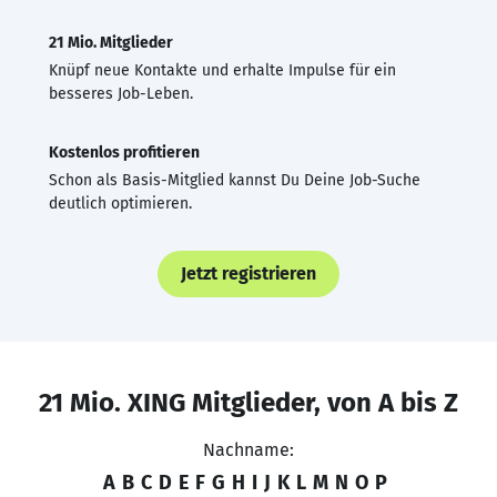
21 Mio. Mitglieder
Knüpf neue Kontakte und erhalte Impulse für ein
besseres Job-Leben.
Kostenlos profitieren
Schon als Basis-Mitglied kannst Du Deine Job-Suche
deutlich optimieren.
Jetzt registrieren
21 Mio. XING Mitglieder, von A bis Z
Nachname:
A
B
C
D
E
F
G
H
I
J
K
L
M
N
O
P