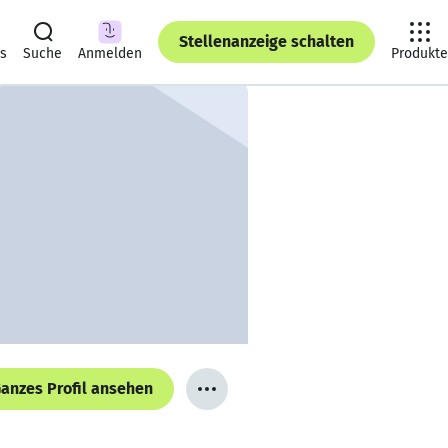
Stellenanzeige schalten
ts
Suche
Anmelden
Produkte
anzes Profil ansehen