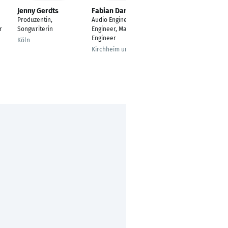
Jenny Gerdts
Fabian Dan
Christian Peter
Späth
Produzentin,
Audio Engineer, Mixing
Music Producer &
r
Songwriterin
Engineer, Mastering
Audio Engineer
Engineer
Köln
München
Kirchheim unter Teck