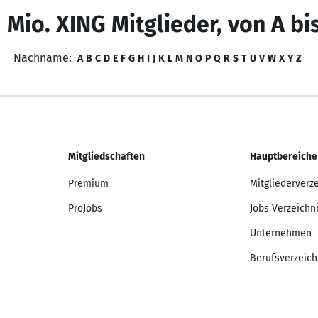
 Mio. XING Mitglieder, von A bi
Nachname:
A
B
C
D
E
F
G
H
I
J
K
L
M
N
O
P
Q
R
S
T
U
V
W
X
Y
Z
Mitgliedschaften
Hauptbereiche
Premium
Mitgliederverz
ProJobs
Jobs Verzeichn
Unternehmen
Berufsverzeich