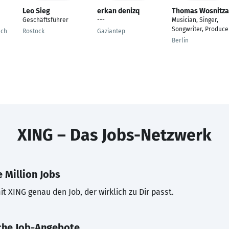
Leo Sieg
erkan denizq
Thomas Wosnitza
Geschäftsführer
---
Musician, Singer,
Songwriter, Produce
ach
Rostock
Gaziantep
Berlin
XING – Das Jobs-Netzwerk
 Million Jobs
t XING genau den Job, der wirklich zu Dir passt.
che Job-Angebote