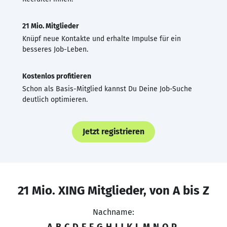
21 Mio. Mitglieder
Knüpf neue Kontakte und erhalte Impulse für ein
besseres Job-Leben.
Kostenlos profitieren
Schon als Basis-Mitglied kannst Du Deine Job-Suche
deutlich optimieren.
Jetzt registrieren
21 Mio. XING Mitglieder, von A bis Z
Nachname:
A
B
C
D
E
F
G
H
I
J
K
L
M
N
O
P