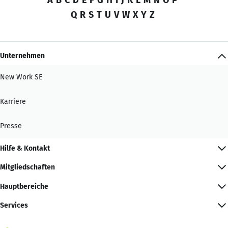
Q
R
S
T
U
V
W
X
Y
Z
Unternehmen
New Work SE
Karriere
Presse
Hilfe & Kontakt
Mitgliedschaften
Hauptbereiche
Services