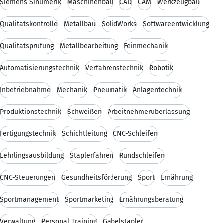
Siemens Sinumerik
Maschinenbau
CAD
CAM
Werkzeugbau
Qualitätskontrolle
Metallbau
SolidWorks
Softwareentwicklung
Qualitätsprüfung
Metallbearbeitung
Feinmechanik
Automatisierungstechnik
Verfahrenstechnik
Robotik
Inbetriebnahme
Mechanik
Pneumatik
Anlagentechnik
Produktionstechnik
Schweißen
Arbeitnehmerüberlassung
Fertigungstechnik
Schichtleitung
CNC-Schleifen
Lehrlingsausbildung
Staplerfahren
Rundschleifen
CNC-Steuerungen
Gesundheitsförderung
Sport
Ernährung
Sportmanagement
Sportmarketing
Ernährungsberatung
Verwaltung
Personal Training
Gabelstapler