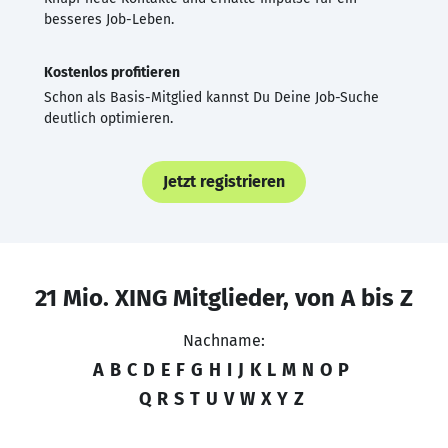
besseres Job-Leben.
Kostenlos profitieren
Schon als Basis-Mitglied kannst Du Deine Job-Suche
deutlich optimieren.
Jetzt registrieren
21 Mio. XING Mitglieder, von A bis Z
Nachname:
A
B
C
D
E
F
G
H
I
J
K
L
M
N
O
P
Q
R
S
T
U
V
W
X
Y
Z