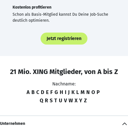
Kostenlos profitieren
Schon als Basis-Mitglied kannst Du Deine Job-Suche
deutlich optimieren.
Jetzt registrieren
21 Mio. XING Mitglieder, von A bis Z
Nachname:
A
B
C
D
E
F
G
H
I
J
K
L
M
N
O
P
Q
R
S
T
U
V
W
X
Y
Z
Unternehmen