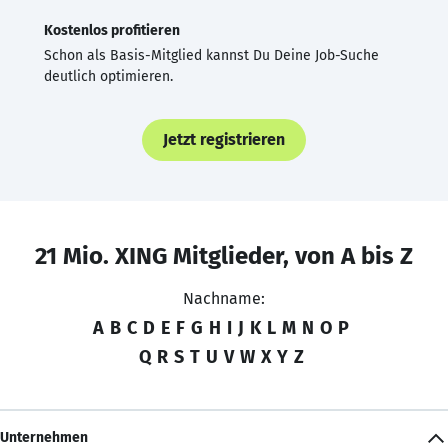
Kostenlos profitieren
Schon als Basis-Mitglied kannst Du Deine Job-Suche
deutlich optimieren.
Jetzt registrieren
21 Mio. XING Mitglieder, von A bis Z
Nachname:
A
B
C
D
E
F
G
H
I
J
K
L
M
N
O
P
Q
R
S
T
U
V
W
X
Y
Z
Unternehmen