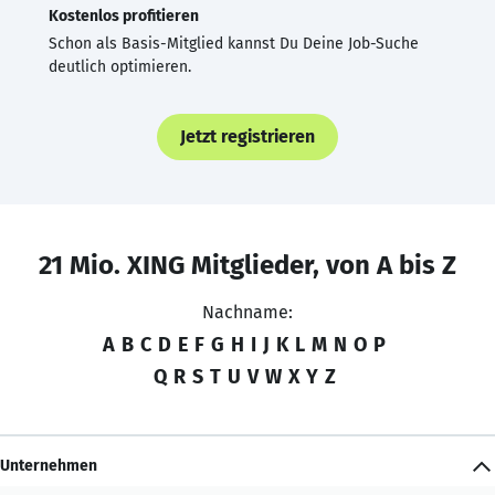
Kostenlos profitieren
Schon als Basis-Mitglied kannst Du Deine Job-Suche
deutlich optimieren.
Jetzt registrieren
21 Mio. XING Mitglieder, von A bis Z
Nachname:
A
B
C
D
E
F
G
H
I
J
K
L
M
N
O
P
Q
R
S
T
U
V
W
X
Y
Z
Unternehmen