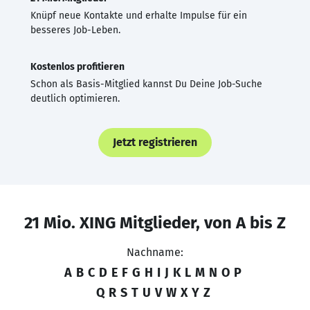
Knüpf neue Kontakte und erhalte Impulse für ein
besseres Job-Leben.
Kostenlos profitieren
Schon als Basis-Mitglied kannst Du Deine Job-Suche
deutlich optimieren.
Jetzt registrieren
21 Mio. XING Mitglieder, von A bis Z
Nachname:
A
B
C
D
E
F
G
H
I
J
K
L
M
N
O
P
Q
R
S
T
U
V
W
X
Y
Z