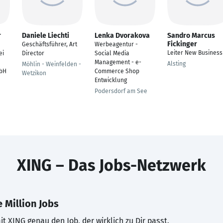
r
Daniele Liechti
Lenka Dvorakova
Sandro Marcus
Fickinger
Geschäftsführer, Art
Werbeagentur -
Leiter New Business
ei
Director
Social Media
Management - e-
Alsting
Möhlin - Weinfelden -
bH
Commerce Shop
Wetzikon
Entwicklung
Podersdorf am See
XING – Das Jobs-Netzwerk
 Million Jobs
t XING genau den Job, der wirklich zu Dir passt.