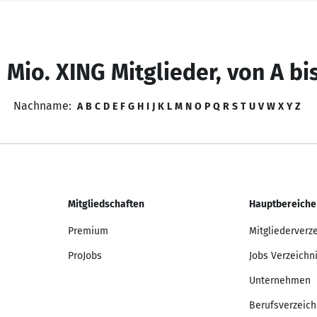
 Mio. XING Mitglieder, von A bi
Nachname:
A
B
C
D
E
F
G
H
I
J
K
L
M
N
O
P
Q
R
S
T
U
V
W
X
Y
Z
Mitgliedschaften
Hauptbereiche
Premium
Mitgliederverz
ProJobs
Jobs Verzeichn
Unternehmen
Berufsverzeich