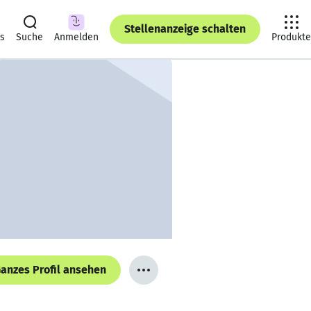
Stellenanzeige schalten
ts
Suche
Anmelden
Produkte
anzes Profil ansehen