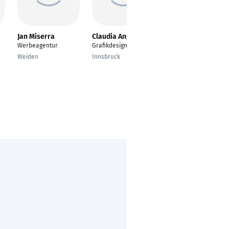
Jan Miserra
Claudia Angerer
Holger Kleffmann
Werbeagentur
Grafikdesign
Inhaber
Weiden
Innsbruck
Lübbecke