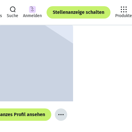
Stellenanzeige schalten
ts
Suche
Anmelden
Produkte
anzes Profil ansehen