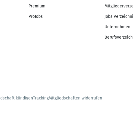
Premium
Mitgliederverz
ProJobs
Jobs Verzeichn
Unternehmen
Berufsverzeich
edschaft kündigen
Tracking
Mitgliedschaften widerrufen