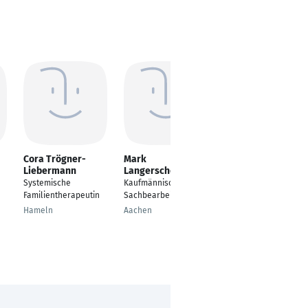
Cora Trögner-
Mark
Natalie Leer
Liebermann
Langerscheidt
---
Systemische
Kaufmännischer
Heidelberg
Familientherapeutin
Sachbearbeiter
Hameln
Aachen