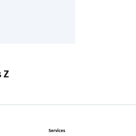
s Z
Services