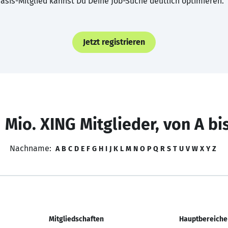
asis-Mitglied kannst Du Deine Job-Suche deutlich optimieren.
Jetzt registrieren
 Mio. XING Mitglieder, von A bi
Nachname:
A
B
C
D
E
F
G
H
I
J
K
L
M
N
O
P
Q
R
S
T
U
V
W
X
Y
Z
Mitgliedschaften
Hauptbereiche