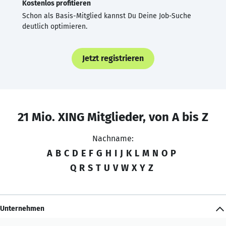
Kostenlos profitieren
Schon als Basis-Mitglied kannst Du Deine Job-Suche
deutlich optimieren.
Jetzt registrieren
21 Mio. XING Mitglieder, von A bis Z
Nachname:
A
B
C
D
E
F
G
H
I
J
K
L
M
N
O
P
Q
R
S
T
U
V
W
X
Y
Z
Unternehmen