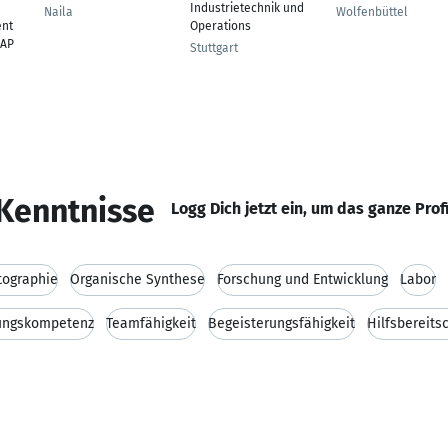
Industrietechnik und
Naila
Wolfenbüttel
nt
Operations
SAP
Stuttgart
Kenntnisse
Logg Dich jetzt ein, um das ganze Prof
ographie
Organische Synthese
Forschung und Entwicklung
Labor
ungskompetenz
Teamfähigkeit
Begeisterungsfähigkeit
Hilfsbereits