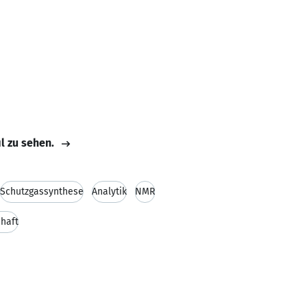
il zu sehen.
Schutzgassynthese
Analytik
NMR
chaft