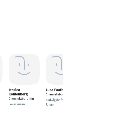
Jessica
Luca Faath
Julia Maier
Kohlenberg
Chemielaborant
Chemie-Laborantin
Chemielaborantin
Entwicklung
Ludwigshafen am
Leverkusen
Rhein
Friedrichshafen