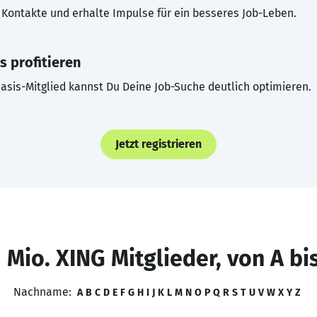
Kontakte und erhalte Impulse für ein besseres Job-Leben.
s profitieren
asis-Mitglied kannst Du Deine Job-Suche deutlich optimieren.
Jetzt registrieren
 Mio. XING Mitglieder, von A bi
Nachname:
A
B
C
D
E
F
G
H
I
J
K
L
M
N
O
P
Q
R
S
T
U
V
W
X
Y
Z