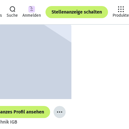
Stellenanzeige schalten
ts
Suche
Anmelden
Produkte
anzes Profil ansehen
chnik IGB