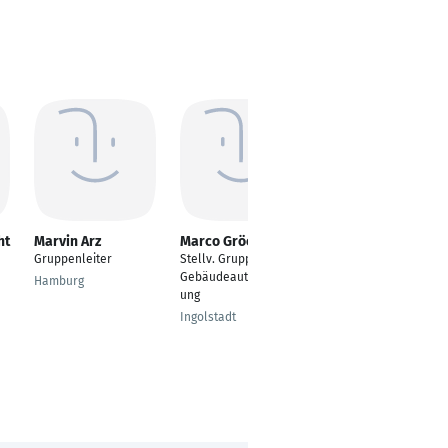
ht
Marvin Arz
Marco Gröck
Simon Hilke
Gruppenleiter
Stellv. Gruppenleiter
Gruppenleiter
Gebäudeautomatisier
Hamburg
Bad Driburg
ung
Ingolstadt