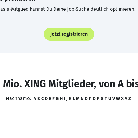
asis-Mitglied kannst Du Deine Job-Suche deutlich optimieren.
Jetzt registrieren
 Mio. XING Mitglieder, von A bi
Nachname:
A
B
C
D
E
F
G
H
I
J
K
L
M
N
O
P
Q
R
S
T
U
V
W
X
Y
Z