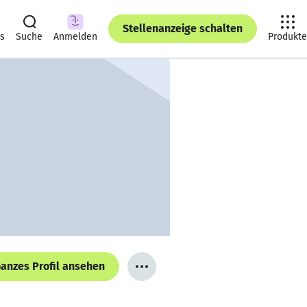
Stellenanzeige schalten
ts
Suche
Anmelden
Produkte
anzes Profil ansehen