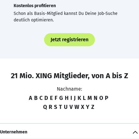
Kostenlos profitieren
Schon als Basis-Mitglied kannst Du Deine Job-Suche
deutlich optimieren.
Jetzt registrieren
21 Mio. XING Mitglieder, von A bis Z
Nachname:
A
B
C
D
E
F
G
H
I
J
K
L
M
N
O
P
Q
R
S
T
U
V
W
X
Y
Z
Unternehmen