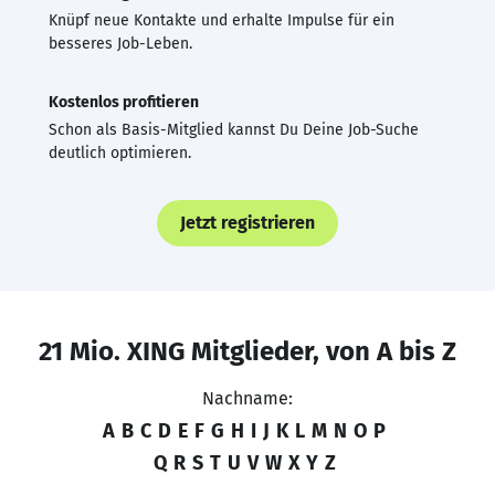
Knüpf neue Kontakte und erhalte Impulse für ein
besseres Job-Leben.
Kostenlos profitieren
Schon als Basis-Mitglied kannst Du Deine Job-Suche
deutlich optimieren.
Jetzt registrieren
21 Mio. XING Mitglieder, von A bis Z
Nachname:
A
B
C
D
E
F
G
H
I
J
K
L
M
N
O
P
Q
R
S
T
U
V
W
X
Y
Z