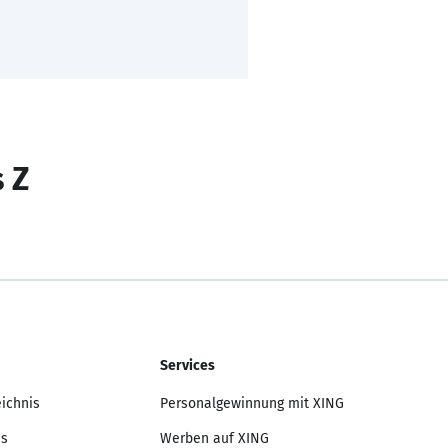
s Z
Services
eichnis
Personalgewinnung mit XING
is
Werben auf XING