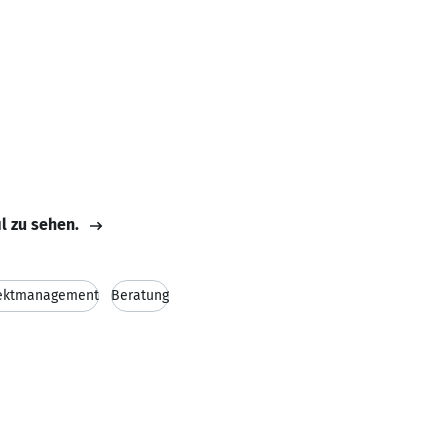
il zu sehen.
jektmanagement
Beratung