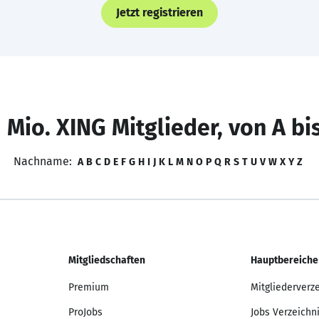
Jetzt registrieren
 Mio. XING Mitglieder, von A bi
Nachname:
A
B
C
D
E
F
G
H
I
J
K
L
M
N
O
P
Q
R
S
T
U
V
W
X
Y
Z
Mitgliedschaften
Hauptbereiche
Premium
Mitgliederverz
ProJobs
Jobs Verzeichn