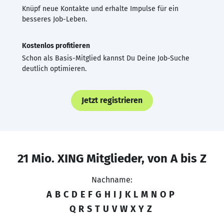
Knüpf neue Kontakte und erhalte Impulse für ein
besseres Job-Leben.
Kostenlos profitieren
Schon als Basis-Mitglied kannst Du Deine Job-Suche
deutlich optimieren.
Jetzt registrieren
21 Mio. XING Mitglieder, von A bis Z
Nachname:
A
B
C
D
E
F
G
H
I
J
K
L
M
N
O
P
Q
R
S
T
U
V
W
X
Y
Z