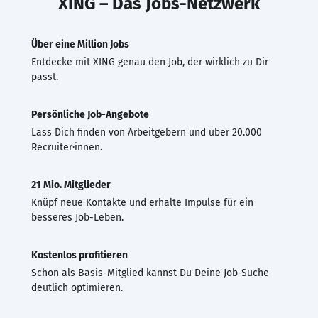
XING – Das Jobs-Netzwerk
Über eine Million Jobs
Entdecke mit XING genau den Job, der wirklich zu Dir
passt.
Persönliche Job-Angebote
Lass Dich finden von Arbeitgebern und über 20.000
Recruiter·innen.
21 Mio. Mitglieder
Knüpf neue Kontakte und erhalte Impulse für ein
besseres Job-Leben.
Kostenlos profitieren
Schon als Basis-Mitglied kannst Du Deine Job-Suche
deutlich optimieren.