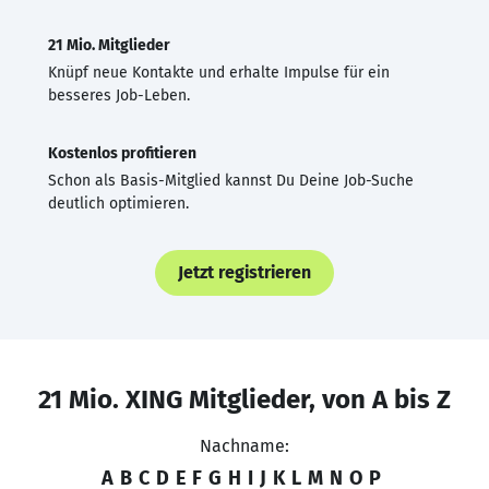
21 Mio. Mitglieder
Knüpf neue Kontakte und erhalte Impulse für ein
besseres Job-Leben.
Kostenlos profitieren
Schon als Basis-Mitglied kannst Du Deine Job-Suche
deutlich optimieren.
Jetzt registrieren
21 Mio. XING Mitglieder, von A bis Z
Nachname:
A
B
C
D
E
F
G
H
I
J
K
L
M
N
O
P