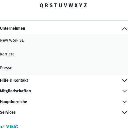
Q
R
S
T
U
V
W
X
Y
Z
Unternehmen
New Work SE
Karriere
Presse
Hilfe & Kontakt
Mitgliedschaften
Hauptbereiche
Services