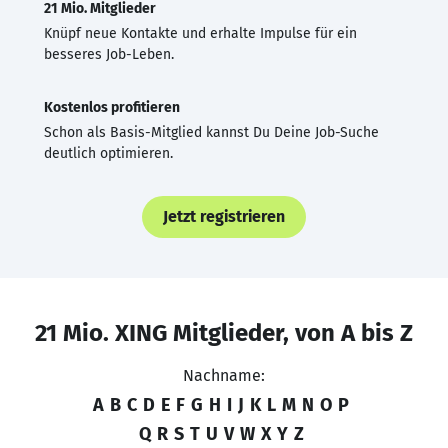
21 Mio. Mitglieder
Knüpf neue Kontakte und erhalte Impulse für ein
besseres Job-Leben.
Kostenlos profitieren
Schon als Basis-Mitglied kannst Du Deine Job-Suche
deutlich optimieren.
Jetzt registrieren
21 Mio. XING Mitglieder, von A bis Z
Nachname:
A
B
C
D
E
F
G
H
I
J
K
L
M
N
O
P
Q
R
S
T
U
V
W
X
Y
Z