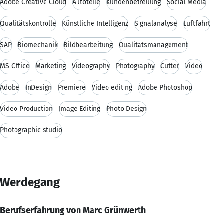
Adobe Creative Cloud
Autoteile
Kundenbetreuung
Social Media
Qualitätskontrolle
Künstliche Intelligenz
Signalanalyse
Luftfahrt
SAP
Biomechanik
Bildbearbeitung
Qualitätsmanagement
MS Office
Marketing
Videography
Photography
Cutter
Video
Adobe
InDesign
Premiere
Video editing
Adobe Photoshop
Video Production
Image Editing
Photo Design
Photographic studio
Werdegang
Berufserfahrung von Marc Grünwerth