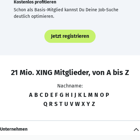
Kostenlos profitieren
Schon als Basis-Mitglied kannst Du Deine Job-Suche
deutlich optimieren.
Jetzt registrieren
21 Mio. XING Mitglieder, von A bis Z
Nachname:
A
B
C
D
E
F
G
H
I
J
K
L
M
N
O
P
Q
R
S
T
U
V
W
X
Y
Z
Unternehmen