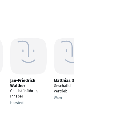
Jan-Friedrich
Matthias Dietrich
Klaus Naumann
Walther
Geschäftsführer
Geschäftsführer und
Geschäftsführer,
Vertrieb
Inhaber
Inhaber
Wien
München
Horstedt