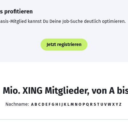
s profitieren
asis-Mitglied kannst Du Deine Job-Suche deutlich optimieren.
Jetzt registrieren
 Mio. XING Mitglieder, von A bi
Nachname:
A
B
C
D
E
F
G
H
I
J
K
L
M
N
O
P
Q
R
S
T
U
V
W
X
Y
Z