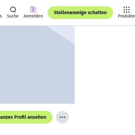
Stellenanzeige schalten
ts
Suche
Anmelden
Produkte
anzes Profil ansehen