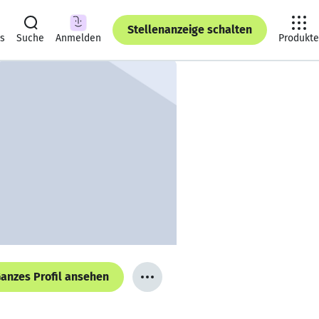
Stellenanzeige schalten
ts
Suche
Anmelden
Produkte
anzes Profil ansehen