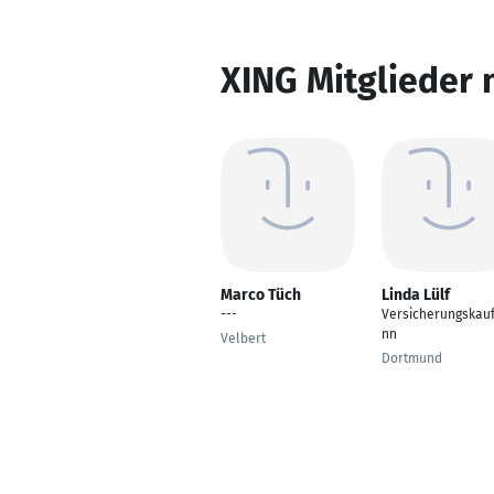
XING Mitglieder 
Marco Tüch
Linda Lülf
---
Versicherungskau
nn
Velbert
Dortmund