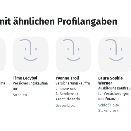
mit ähnlichen Profilangaben
Timo Lecybyl
Yvonne Troll
Laura Sophie
Werner
fma
Versicherungskaufma
Versicherungskauffra
Ausbildung Kauffrau
nn
u Innen- und
für Versicherungen
Außendienst /
Straelen
und Finanzen
Agenturleiterin
Schloß Holte-
Grevenbroich
Stukenbrock