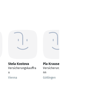
Stela Kostova
Pia Krause
Marco Walter
Versicherungskauffra
Versicherungskaufma
Versicherungskaufma
u
nn
nn
Vienna
Göttingen
Hünfelden