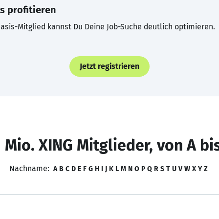
s profitieren
asis-Mitglied kannst Du Deine Job-Suche deutlich optimieren.
Jetzt registrieren
 Mio. XING Mitglieder, von A bi
Nachname:
A
B
C
D
E
F
G
H
I
J
K
L
M
N
O
P
Q
R
S
T
U
V
W
X
Y
Z