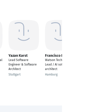
Yazan Karst
Francisco Riveros
Michael Käsemann
al
Lead Software
Watson Technical
Head of Product
Engineer & Software
Lead / AI software
Development / Co-
Architect
architect
Head of Software
Development
Stuttgart
Hamburg
Heidelberg