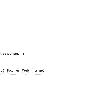
il zu sehen.
ML5
Polymer
Web
Internet