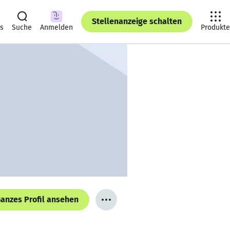
Stellenanzeige schalten
ts
Suche
Anmelden
Produkte
anzes Profil ansehen