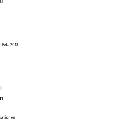
13
- Feb. 2013
0
on
kationen