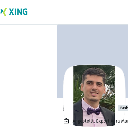
Marc Saavedra
Basi
Angestellt, Export Aera Ma