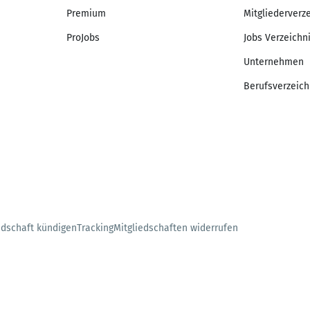
Premium
Mitgliederverz
ProJobs
Jobs Verzeichn
Unternehmen
Berufsverzeich
edschaft kündigen
Tracking
Mitgliedschaften widerrufen