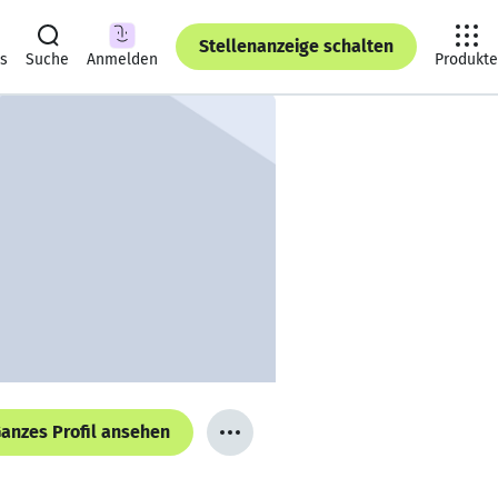
Stellenanzeige schalten
ts
Suche
Anmelden
Produkte
anzes Profil ansehen