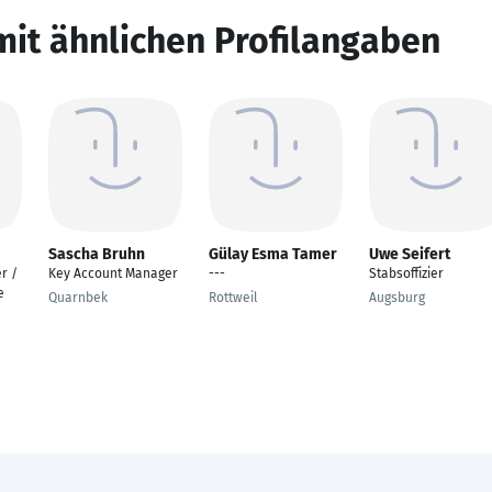
mit ähnlichen Profilangaben
Sascha Bruhn
Gülay Esma Tamer
Uwe Seifert
r /
Key Account Manager
---
Stabsoffizier
e
Quarnbek
Rottweil
Augsburg