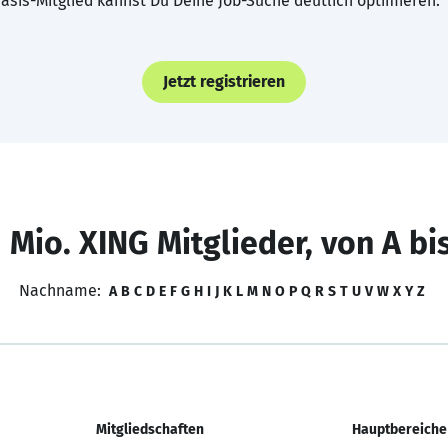
asis-Mitglied kannst Du Deine Job-Suche deutlich optimieren.
Jetzt registrieren
 Mio. XING Mitglieder, von A bi
Nachname:
A
B
C
D
E
F
G
H
I
J
K
L
M
N
O
P
Q
R
S
T
U
V
W
X
Y
Z
Mitgliedschaften
Hauptbereiche