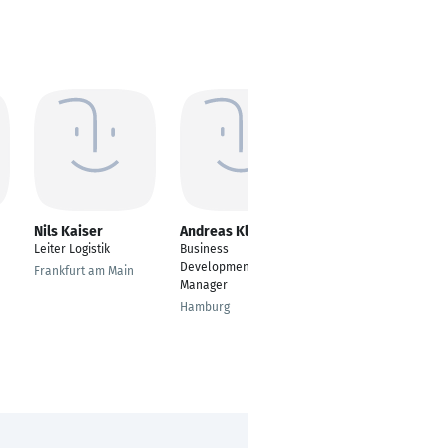
Nils Kaiser
Andreas Klinger
Mark Welle
Leiter Logistik
Business
The guy behind the
Development
scenes
Frankfurt am Main
Manager
Berlin
Hamburg