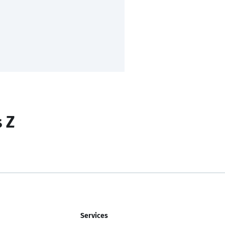
s Z
Services